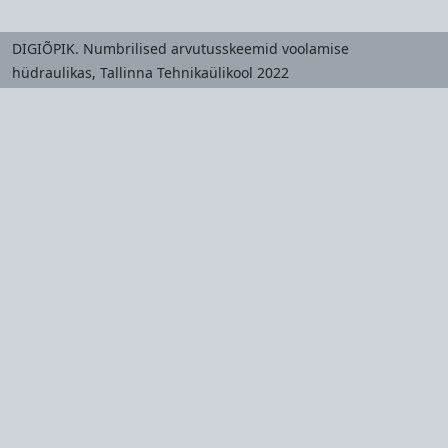
DIGIÕPIK. Numbrilised arvutusskeemid voolamise
hüdraulikas, Tallinna Tehnikaülikool 2022