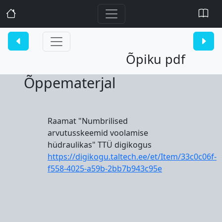
Õpiku pdf
Õppematerjal
Raamat "Numbrilised
arvutusskeemid voolamise
hüdraulikas" TTÜ digikogus
https://digikogu.taltech.ee/et/Item/33c0c06f-
f558-4025-a59b-2bb7b943c95e